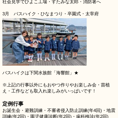
社会見学でひよこ工場・すたみな太郎・消防署へ
3月 バスハイク・ひなまつり・卒園式・太宰府
バスハイクは下関水族館「海響館」★
※上記の行事以外にもおやつ作りやお楽しみ会・苗植
え・工作なども取入れ楽しみがいっぱいです！
定例行事
お誕生会・避難訓練・不審者侵入防止訓練(年4回)・地震
訓練(年2回)・園児健康診断(年2回)・歯科検診(年2回)