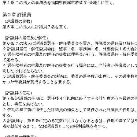
第４条
この法人の事務所を福岡県飯塚市若菜
51
番地
1
に置く。
第２章
評議員
（評議員の定数）
第５条
この法人に評議員７名を置く。
（評議員の選任及び解任）
第６条
この法人に評議員選任・解任委員会を置き、評議員の選任及び解任
２
評議員選任・解任委員会は、監事１名、事務局１名、外部委員１名の合
３
選任候補者の推薦及び解任の提案は理事会が行う。評議員選任・解任委
て定める。
４
選任候補者の推薦及び解任の提案を行う場合には、当該者が評議員とし
明しなければならない。
５
評議員選任・解任委員会の決議は、委員の過半数が出席し、その過半数
かつ外部委員が賛成することを要する。
（評議員の任期）
第７条
評議員の任期は、選任後４年以内に終了する会計年度のうち最終の
とし、再任を妨げない。
２
任期の満了前に退任した評議員の補欠として選任された評議員の任期は
する。
３
評議員は、第５条に定める定数に足りなくなるときは、任期の満了又は
者が就任するまで、なお評議員としての権利義務を有する。