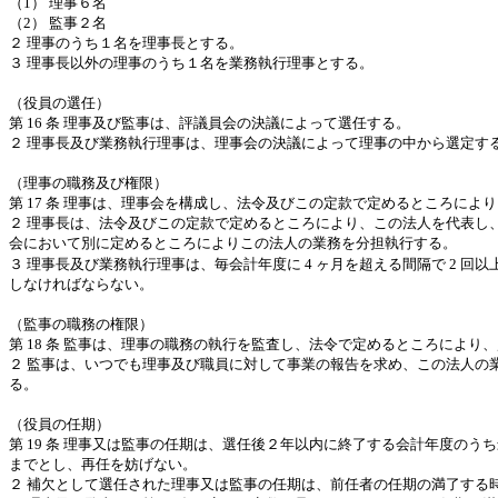
（
1
）
理事６名
（
2
）
監事２名
２
理事のうち１名を理事長とする。
３
理事長以外の理事のうち１名を業務執行理事とする。
（役員の選任）
第
16
条
理事及び監事は、評議員会の決議によって選任する。
２
理事長及び業務執行理事は、理事会の決議によって理事の中から選定す
（理事の職務及び権限）
第
17
条
理事は、理事会を構成し、法令及びこの定款で定めるところにより
２
理事長は、法令及びこの定款で定めるところにより、この法人を代表し
会において別に定めるところによりこの法人の業務を分担執行する。
３
理事長及び業務執行理事は、毎会計年度に
4
ヶ月を超える間隔で
2
回以
しなければならない。
（監事の職務の権限）
第
18
条
監事は、理事の職務の執行を監査し、法令で定めるところにより、
２
監事は、いつでも理事及び職員に対して事業の報告を求め、この法人の
る。
（役員の任期）
第
19
条
理事又は監事の任期は、選任後２年以内に終了する会計年度のうち
までとし、再任を妨げない。
２
補欠として選任された理事又は監事の任期は、前任者の任期の満了する