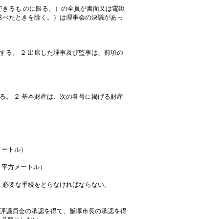
できるも
のに限る。）の全員が書面又は電磁
述べたときを除く。）は理事会の決議があっ
する。
２
出席した理事及び監事は、前項の
る。
２
基本財産は、次の各号に掲げる財産
方メートル）
1
平方メートル）
、必要な手続をとらなければならない。
評議員会の承認を得て、飯塚市長の承認を得