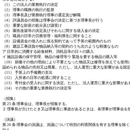
（
1
）
この法人の業務執行の決定
（
2
）
理事の職務の執行の監督
（
3
）
理事長及び業務執行理事の選定及び解職
（
4
）
評議員会の招集は理事会の決定に基づき理事長が行う
（
5
）
重要な財産の処分及び譲受け
（
6
）
園舎改築等の決定及びそれらに関する借入金の決定
（
7
）
職員の日常の労務管理・福利厚生に関すること
（
8
）
設備資金の借入れに係る契約であって予算の範囲内のもの
（
9
）
建設工事請負や物品納入等の契約のうち次のような軽微なもの
ア
日常的に消費する給食材料、消耗品等の日々の購入
イ
施設設備の保守管理、物品の修理等ウ
緊急を要する物品の購入等
（
10
）
損傷その他の理由により不要となった物品又は修理を加えても使用
認められる物品の売却又は廃棄。ただし、法人運営に重大な影響がある固
（
11
）
予算上の予備費の支出
（
12
）
入所者の日常の処遇に関すること
（
13
）
寄付金の受入れに関する決定。ただし、法人運営に重大な影響があ
（
14
）
その他の重要な業務執行の決定等
（招集）
第
25
条
理事会は、理事長が招集する。
２
理事長が欠けたとき又は理事長に事故があるときは、各理事が理事会を
（決議）
第
26
条
理事会の決議は、決議について特別の利害関係を有する理事を除く
行う。