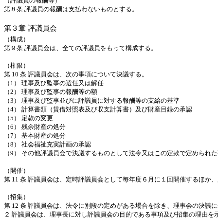
（評議員の報酬等）
第８条
評議員の報酬は支払わないものとする。
第３章
評議員会
（構成）
第９条
評議員会は、全ての評議員をもって構成する。
（権限）
第
10
条
評議員会は、次の事項について決議する。
（
1
）
理事及び監事の選任又は解任
（
2
）
理事及び監事の報酬等の額
（
3
）
理事及び監事並びに評議員に対する報酬等の支給の基準
（
4
）
計算書類（賃借対照表及び収支計算書）及び財産目録の承認
（
5
）
定款の変更
（
6
）
残余財産の処分
（
7
）
基本財産の処分
（
8
）
社会福祉充実計画の承認
（
9
）
その他評議員会で決議するものとして法令又はこの定款で定められた
（開催）
第
11
条
評議員会は、定時評議員会として毎年度６月に１回開催するほか、
（招集）
第
12
条
評議員会は、法令に別段の定めがある場合を除き、理事会の決議に
２
評議員会は、理事長に対し評議員会の目的である事項及び招集の理由を