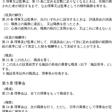
３
理事又は監事は、第
15
条に定める定数に足りなくなるときは、任期の満
された者が就任するまで、なお理事又は監事としての権利義務を有する。
（役員の解任）
第
20
条
理事又は監事が、次のいずれかに該当するときは、評議員会の決議
（
1
）
職務上の義務に違反し、又は職務を怠ったとき。
（
2
）
心身の故障のため、職務の執行に支障があり、又はこれに堪えないと
（役員の報酬等）
第
21
条
理事及び監事に対して、評議員会において別に定める総額の範囲内
給の基準に従って算定した額を報酬等として支給することができる。
（職員）
第
22
条
この法人に、職員を置く。
２
この法人の設置経営する施設の長他の重要な職員（以下「施設長等」と
する。
３
施設長等以外の職員は、理事長が任免する。
第５章
理事会
（構成）
第
23
条
理事会は、全ての理事をもって構成する。
（権限）
第
24
条
理事会は、次の職務を行う。ただし、日常の業務として理事会が定
理事会に報告する。