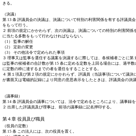
きる。
（決議）
第
13
条
評議員会の決議は、決議について特別の利害関係を有する評議員会
をもって行う。
２
前項の規定にかかわらず、次の決議は、決議についての特別の利害関係
に当たる多数をもって行わなければならない。
（
1
）
監事の解任
（
2
）
定款の変更
（
3
）
その他法令で定められた事項
３
理事又は監事を選任する議案を決議するに際しては、各候補者ごとに第
は監事の候補者の合計数が第
15
条に定める定数を上回る場合には、過半数
に定数の枠に達するまでの者を選任をすることとする。
４
第１項及び第２項の規定にかかわらず、評議員（当該事項について議決
が書面又は電磁的記録により同意の意思表示をしたときは、評議員会の決
（議事録）
第
14
条
評議員会の議事については、法令で定めるところにより、議事録を
２
出席した評議員及び理事は、前項の議事録に記名押印する。
第４章
役員及び職員
（役員の定数）
第
15
条
この法人には、次の役員を置く。