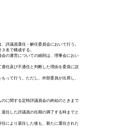
は、評議員選任・解任委員会において行う。
計３名で構成する。
員会の運営についての細則は、理事会におい
て適任及び不適任と判断した理由を委員に説
をもって行う。ただし、外部委員が出席し、
ものに関する定時評議員会の終結のときまで
、退任した評議員の任期の満了する時までと
辞任により退任した後も、新たに選任された