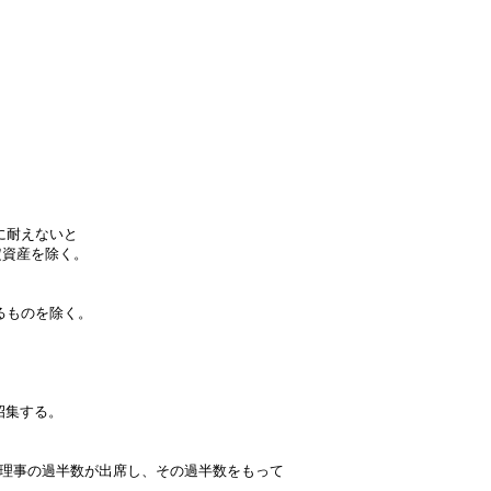
に耐えないと
定資産を除く。
るものを除く。
招集する。
理事の過半数が出席し、その過半数をもって