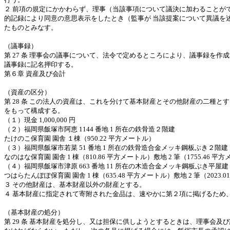
２
前項の規定にかかわらず、理事（当該事項について議決に加わることが
的記録により同意の意思表示をしたとき（監事が
当該提案について異議を
たものとみなす。
（議事録）
第
27
条
理事会の議事について、法令で定めるところにより、議事録を作成
議事録に記名押印する。
第６章
資産及び会計
（資産の区分）
第
28
条
この法人の資産は、これを分けて基本財産とその他財産の二種とす
をもって構成する。
（１）現金
1,000,000
円
（２）福岡県飯塚市阿恵
1144
番地
1
所在の鉄骨造２階建
たけのこ保育園
園舎
１棟（
950.22
平方メートル）
（３）福岡県飯塚市若菜
51
番地
1
所在の鉄骨造合金メッキ鋼板ぶき２階建
なのはな保育園 園舎 1 棟（810.86 平方メートル）敷地 2 筆（1755.46 平
（４）福岡県飯塚市津原
663
番地
11
所在の木造合金メッキ鋼板ぶき平屋建
つはらたんぽぽ保育園 園舎 1 棟（635.48 平方メートル）敷地
2
筆（
2023.0
３
その他財産は、基本財産以外の財産とする。
４
基本財産に指定されて寄附された金品は、速やかに第２項に掲げるため
（基本財産の処分）
第
29
条
基本財産を処分し、又は担保に供しようとするときは、理事会及び