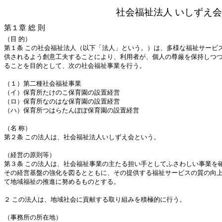
社会福祉法人
いしずえ会
第１章
総
則
（目
的）
第１条
この社会福祉法人（以下「法人」という。）は、多様な福祉サービ
供されるよう創意工夫することにより、利用者が、個人の尊厳を保持しつ
ることを目的として、次の社会福祉事業を行う。
（１）第二種社会福祉事業
（イ）保育所たけのこ保育園の設置経営
（ロ）保育所なのはな保育園の設置経営
（ハ）保育所つはらたんぽぽ保育園の設置経営
（名
称）
第２条
この法人は、社会福祉法人いしずえ会という。
（経営の原則等）
第３条
この法人は、社会福祉事業の主たる担い手としてふさわしい事業を
その経営基盤の強化を図るとともに、その提供する福祉サービスの質の向
て地域福祉の推進に努めるものとする。
２
この法人は、地域社会に貢献する取り組みを積極的に行う。
（事務所の所在地）