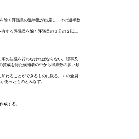
を除く評議員の過半数が出席し、その過半数
を有する評議員を除く評議員の３分の２以上
１項の決議を行わなければならない。理事又
の賛成を得た候補者の中から得票数の多い順
に加わることができるものに限る。）の全員
議があったものとみなす。
作成する。