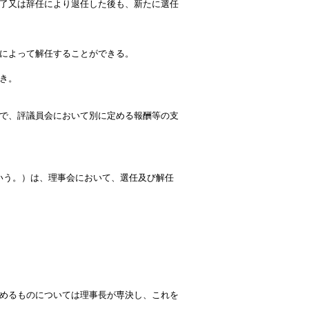
了又は辞任により退任した後も、新たに選任
によって解任することができる。
き。
で、評議員会において別に定める報酬等の支
いう。）は、理事会において、選任及び解任
めるものについては理事長が専決し、これを